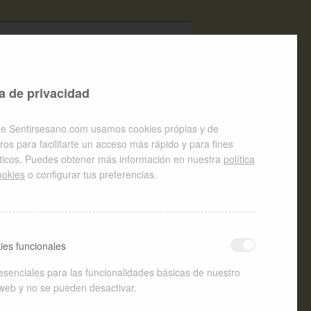
Buscar
a de privacidad
e Sentirsesano.com usamos cookies própias y de
ros para facilitarte un acceso más rápido y para fines
íticos. Puedes obtener más información en nuestra
política
ookies
o configurar tus preferencias.
ies funcionales
esenciales para las funcionalidades básicas de nuestro
 web y no se pueden desactivar.