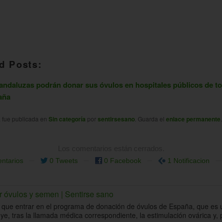
d Posts:
andaluzas podrán donar sus óvulos en hospitales públicos de t
aña
a fue publicada en
Sin categoría
por
sentirsesano
. Guarda el
enlace permanente
.
Los comentarios están cerrados.
ntarios
0 Tweets
0 Facebook
1 Notificacion
r óvulos y semen | Sentirse sano
 que entrar en el programa de donación de óvulos de España, que es u
ye, tras la llamada médica correspondiente, la estimulación ovárica y, p