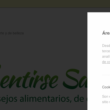
Áre
rte y de belleza
Desd
terce
anal
de c
Cook
Son 
sitio