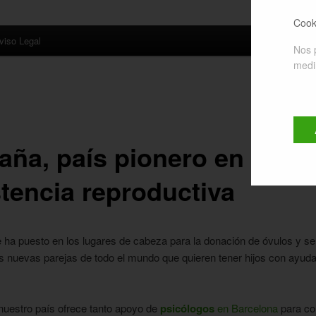
Cook
viso Legal
Nos 
medir
aña, país pionero en
stencia reproductiva
 ha puesto en los lugares de cabeza para la donación de óvulos y s
las nuevas parejas de todo el mundo que quieren tener hijos con ayuda
 nuestro país ofrece tanto apoyo de
psicólogos
en Barcelona
para co