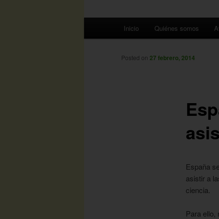
Menú
Inicio
Quiénes somos
A
principal
Posted on
27 febrero, 2014
Esp
asi
España se
asistir a 
ciencia.
Para ello,