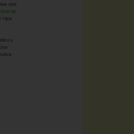
ntes ojos.
ínicas de
 hijos
édico y
ctos
rativa