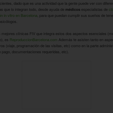
cientes, dado que es una actividad que la gente puede ver con difere
as que lo integran todo, desde ayuda de
médicos
especialistas de
cl
n in vitro en Barcelona
, para que puedan cumplir sus sueños de tener
psicólogos.
 mejores clínicas FIV que integra estos dos aspectos esenciales (m
o), es
ReproduccionBarcelona.com
Además te asisten tanto en aspe
vos (viaje, programación de las visitas, etc) como en la parte administ
e pago, documentaciones requeridas, etc).