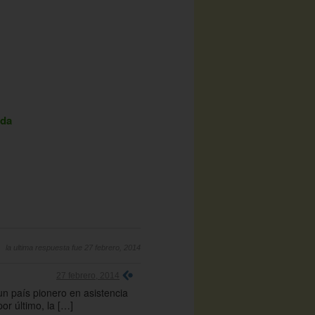
oda
la ultima respuesta fue 27 febrero, 2014
27 febrero, 2014
n país pionero en asistencia
or último, la […]