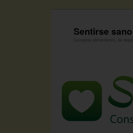
Ir
al
contenido
Sentirse sano
principal
Consejos alimentarios, de depo