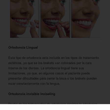
Ortodoncia Lingual
Este tipo de ortodoncia esta incluida en los tipos de tratamiento
estéticos, ya que se los brakets van colocados por la cara
interna de los dientes. La ortodoncia lingual tiene sus
limitaciones, ya que, en algunos casos el paciente puede
presentar dificultades para cerrar la boca o los brakets pueden
rozar constantemente con la lengua.
Ortodoncia invisible invisaling
Dentro de los tratamientos de ortodoncia estética la ortodoncia
invisible invisaling es la más estética. Se trata de un tipo de