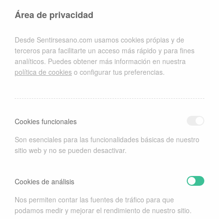
ortodoncia muy efectiva y recomendable en muchos casos. Solo
Área de privacidad
hace falta colocar los alineadores cada día y el sistema actuará
por si solo.
Desde Sentirsesano.com usamos cookies própias y de
<a href=»http://www.dirde.com» title=»Directorio Web
terceros para facilitarte un acceso más rápido y para fines
Gratis»>Directorio Web Gratis</a>
analíticos. Puedes obtener más información en nuestra
política de cookies
o configurar tus preferencias.
Related Posts:
Cookies funcionales
Ortodoncia estética
Tratamientos de estética dental para espacios entre los
Son esenciales para las funcionalidades básicas de nuestro
dientes
sitio web y no se pueden desactivar.
Estética dental y ortodoncia al mejor precio en
Barcelona
Sonrisas y ortodoncia ahora son amigos
Cookies de análisis
Esta entrada fue publicada en
Belleza
,
Salud
y etiquetada
Dentista
,
Nos permiten contar las fuentes de tráfico para que
dientes
,
Estética dental
,
ortodoncia
,
Ortodoncia estética
por
podamos medir y mejorar el rendimiento de nuestro sitio.
sentirsesano
. Guarda
enlace permanente
.