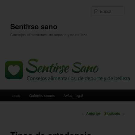
Ir
al
Busc
contenido
principal
Sentirse sano
Consejos alimentarios, de deporte y de belleza
Menú
Inicio
Quiénes somos
Aviso Legal
principal
Navegación
←
Anterior
Siguiente
→
de
entradas