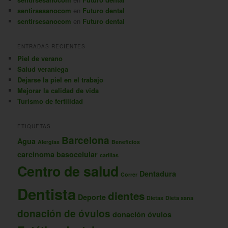
sentirsesanocom
en
Futuro dental
sentirsesanocom
en
Futuro dental
ENTRADAS RECIENTES
Piel de verano
Salud veraniega
Dejarse la piel en el trabajo
Mejorar la calidad de vida
Turismo de fertilidad
ETIQUETAS
Barcelona
Agua
Alergias
Beneficios
carcinoma basocelular
carillas
Centro de salud
Dentadura
Correr
Dentista
dientes
Deporte
Dietas
Dieta sana
donación de óvulos
donación óvulos