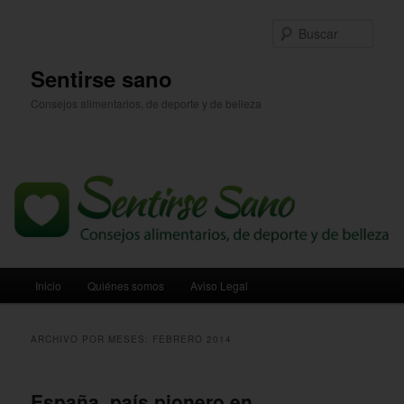
Ir
Ir
al
al
Busc
contenido
contenido
principal
secundario
Sentirse sano
Consejos alimentarios, de deporte y de belleza
Menú
Inicio
Quiénes somos
Aviso Legal
principal
ARCHIVO POR MESES:
FEBRERO 2014
España, país pionero en