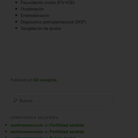
Fecundación Invitro (FIV-ICSI)
Ovodonación
Embriodonación
Diagnostico preimplantacional (DGP)
Congelación de óvulos
Publicado en
Sin categoría
B
u
s
c
COMENTARIOS RECIENTES
a
sentirsesanocom
en
Fertilidad asistida
r
sentirsesanocom
en
Fertilidad asistida
sentirsesanocom
en
Futuro dental