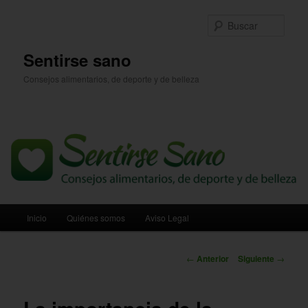
Ir
al
Busc
contenido
principal
Sentirse sano
Consejos alimentarios, de deporte y de belleza
Menú
Inicio
Quiénes somos
Aviso Legal
principal
Navegación
←
Anterior
Siguiente
→
de
entradas